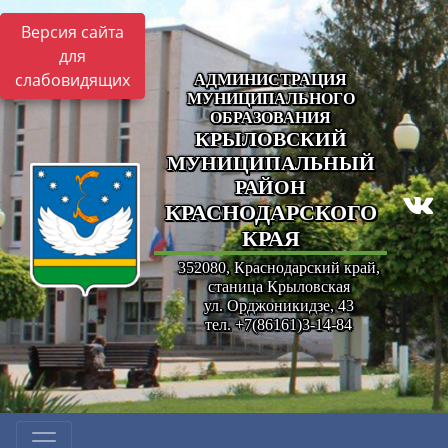
Версия сайта
для
слабовидящих
АДМИНИСТРАЦИЯ
МУНИЦИПАЛЬНОГО
ОБРАЗОВАНИЯ
КРЫЛОВСКИЙ
МУНИЦИПАЛЬНЫЙ
РАЙОН
КРАСНОДАРСКОГО
КРАЯ
352080, Краснодарский край,
станица Крыловская
ул. Орджоникидзе, 43
тел. +7(86161)3-14-84