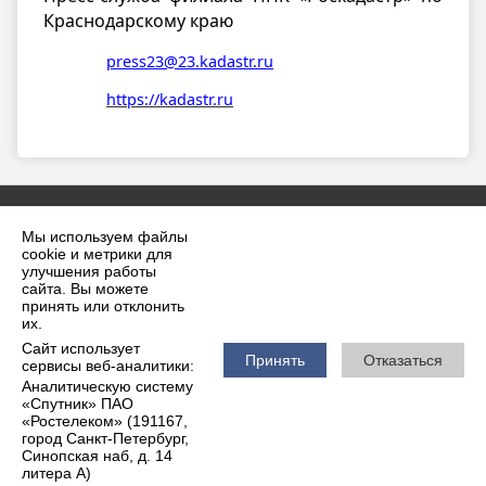
Краснодарскому краю
press23@23.kadastr.ru
https://kadastr.ru
Мы используем файлы
cookie и метрики для
улучшения работы
сайта. Вы можете
принять или отклонить
2026 г. krilovskaya.ru
их.
Вход
Карта сайта
Сайт использует
Политика обработки персональных данных
Принять
Отказаться
сервисы веб-аналитики:
Аналитическую систему
Сделано на KubCMS
«Спутник» ПАО
Разработка и поддержка
«Ростелеком» (191167,
город Санкт-Петербург,
Синопская наб, д. 14
литера А)