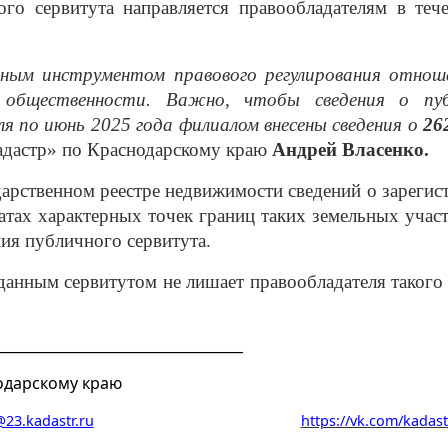
го сервитута направляется правообладателям в те
ным инструментом правового регулирования отношен
и общественности. Важно, чтобы сведения о пу
я по июнь 2025 года филиалом внесены сведения о
26
адастр» по Краснодарскому краю
Андрей Власенко.
дарственном реестре недвижимости сведений о зарег
атах характерных точек границ таких земельных участ
ния публичного сервитута.
данным сервитутом не лишает правообладателя такого 
___________________________________
одарскому краю
23.kadastr.ru
https://vk.com/kadast