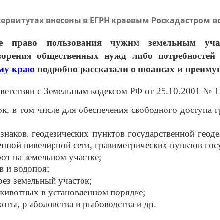
сервитутах внесены в ЕГРН краевым Роскадастром во
е право пользования чужим земельным участ
орения общественных нужд либо потребностей 
му краю
подробно рассказали о нюансах и преимущ
тветствии с Земельным кодексом РФ от 25.10.2001 № 1
ок, в том числе для обеспечения свободного доступа 
наков, геодезических пунктов государственной геодез
енной нивелирной сети, гравиметрических пунктов гос
т на земельном участке;
в и водопоя;
ез земельный участок;
животных в установленном порядке;
хоты, рыболовства и рыбоводства и др.