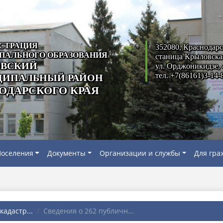
СТРАЦИЯ
352080, Краснодарс
ПАЛЬНОГО ОБРАЗОВАНИЯ
станица Крыловска
ВСКИЙ
ул. Орджоникидзе, 
тел. +7(86161)3-14-
ИПАЛЬНЫЙ РАЙОН
ОДАРСКОГО КРАЯ
оселения
Документы
Организации и службы
Для гра
адастр...
Сведения о 262 публичн...