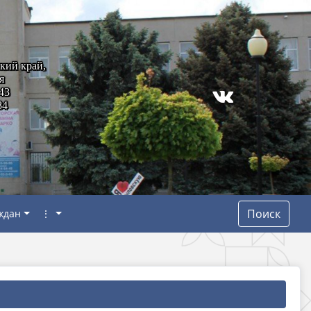
кий край,
я
43
84
Поиск
ждан
⋮