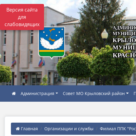
Версия сайта
для
слабовидящих
АДМИНИ
МУНИЦИ
КРЫЛО
МУНИЦ
КРАСН
Администрация
Совет МО Крыловский район
П
Главная
Организации и службы
Филиал ППК "Роск