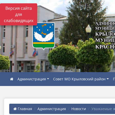
Версия сайта
для
слабовидящих
АДМИНИ
МУНИЦИ
КРЫЛО
МУНИЦ
КРАСН
Администрация
Совет МО Крыловский район
П
Главная
Администрация
Новости
Уважаемые ж