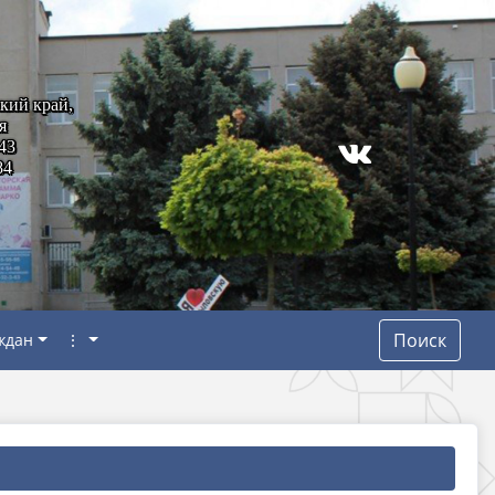
кий край,
я
43
84
Поиск
ждан
⋮