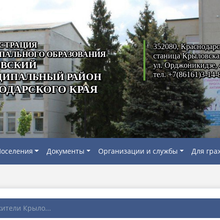
СТРАЦИЯ
352080, Краснодарс
ПАЛЬНОГО ОБРАЗОВАНИЯ
станица Крыловска
ВСКИЙ
ул. Орджоникидзе, 
тел. +7(86161)3-14-
ИПАЛЬНЫЙ РАЙОН
ОДАРСКОГО КРАЯ
оселения
Документы
Организации и службы
Для гра
ители Крыло...