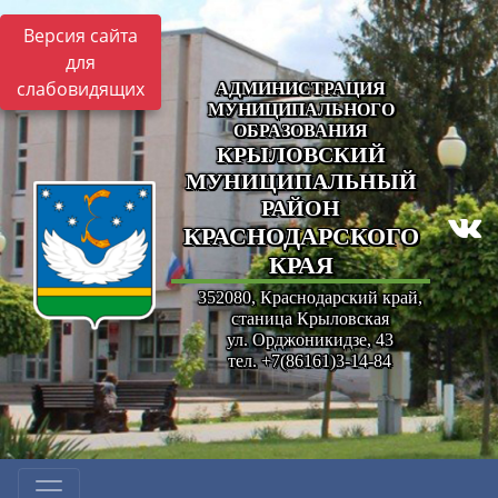
Версия сайта
для
слабовидящих
АДМИНИСТРАЦИЯ
МУНИЦИПАЛЬНОГО
ОБРАЗОВАНИЯ
КРЫЛОВСКИЙ
МУНИЦИПАЛЬНЫЙ
РАЙОН
КРАСНОДАРСКОГО
КРАЯ
352080, Краснодарский край,
станица Крыловская
ул. Орджоникидзе, 43
тел. +7(86161)3-14-84