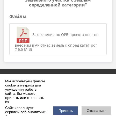
земельного участка к землям
определенной категории"
Файлы
Заключение по ОРВ проекта пост по
внес изм в АР отнес земель к опред катег_pdf
(16.5 MiB)
Мы используем файлы
cookie и метрики для
улучшения работы
сайта. Вы можете
принять или отклонить
2026 г. krilovskaya.ru
их.
Вход
Карта сайта
Сайт использует
Политика обработки персональных данных
Принять
Отказаться
сервисы веб-аналитики: