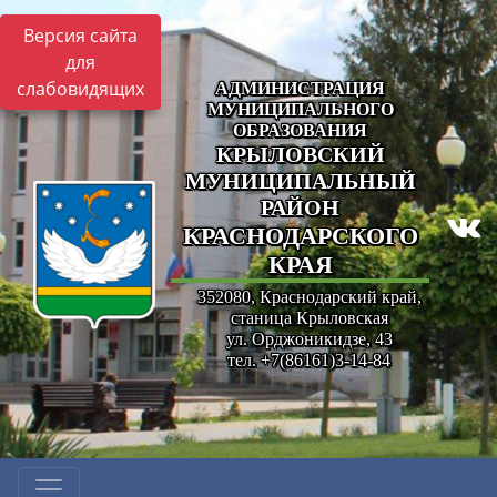
Версия сайта
для
слабовидящих
АДМИНИСТРАЦИЯ
МУНИЦИПАЛЬНОГО
ОБРАЗОВАНИЯ
КРЫЛОВСКИЙ
МУНИЦИПАЛЬНЫЙ
РАЙОН
КРАСНОДАРСКОГО
КРАЯ
352080, Краснодарский край,
станица Крыловская
ул. Орджоникидзе, 43
тел. +7(86161)3-14-84