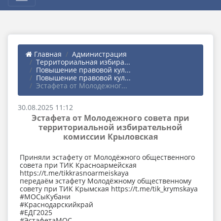
Главная
Администрация
Территориальная избира...
Повышение правовой кул...
Повышение правовой кул...
Эстафета от Молодежног...
30.08.2025 11:12
Эстафета от Молодежного совета при
территориальной избирательной
комиссии Крыловская
Приняли эстафету от Молодёжного общественного
совета при ТИК Красноармейская
https://t.me/tikkrasnoarmeiskaya
передаём эстафету Молодёжному общественному
совету при ТИК Крымская https://t.me/tik_krymskaya
#МОСыКубани
#Краснодарскийкрай
#ЕДГ2025
#ЭстафетаМОС