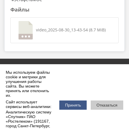
Файлы
video_2025-08-30_13-43-54 (8.7 MiB)
Мы используем файлы
cookie и метрики для
улучшения работы
сайта. Вы можете
принять или отклонить
2026 г. krilovskaya.ru
их.
Вход
Карта сайта
Сайт использует
Политика обработки персональных данных
Принять
Отказаться
сервисы веб-аналитики:
Аналитическую систему
Сделано на KubCMS
«Спутник» ПАО
Разработка и поддержка
«Ростелеком» (191167,
город Санкт-Петербург,