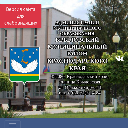
Версия сайта
для
слабовидящих
АДМИНИСТРАЦИЯ
МУНИЦИПАЛЬНОГО
ОБРАЗОВАНИЯ
КРЫЛОВСКИЙ
МУНИЦИПАЛЬНЫЙ
РАЙОН
КРАСНОДАРСКОГО
КРАЯ
352080, Краснодарский край,
станица Крыловская
ул. Орджоникидзе, 43
тел. +7(86161)3-14-84