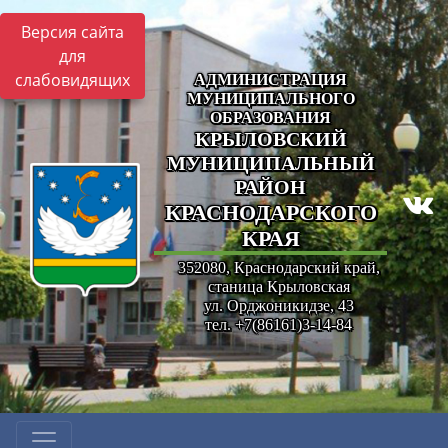
Версия сайта
для
слабовидящих
АДМИНИСТРАЦИЯ
МУНИЦИПАЛЬНОГО
ОБРАЗОВАНИЯ
КРЫЛОВСКИЙ
МУНИЦИПАЛЬНЫЙ
РАЙОН
КРАСНОДАРСКОГО
КРАЯ
352080, Краснодарский край,
станица Крыловская
ул. Орджоникидзе, 43
тел. +7(86161)3-14-84