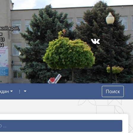
кий край,
я
43
84
Поиск
ждан
⋮
 ...