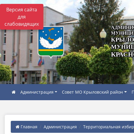
Версия сайта
для
слабовидящих
АДМИНИ
МУНИЦИ
КРЫЛО
МУНИЦ
КРАСН
Администрация
Совет МО Крыловский район
П
Главная
Администрация
Территориальная избира