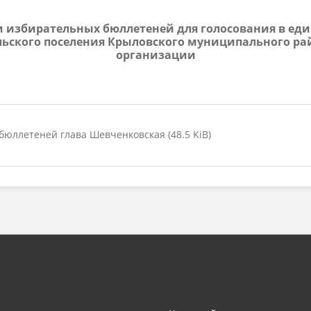
чи избирательных бюллетеней для голосования в еди
ьского поселения Крыловского муниципального ра
организации
юллетеней глава Шевченковская (48.5 KiB)