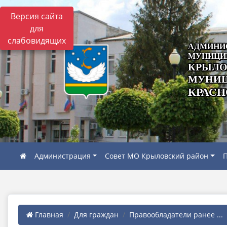
Версия сайта
для
слабовидящих
АДМИНИ
МУНИЦИ
КРЫЛО
МУНИЦ
КРАСН
Администрация
Совет МО Крыловский район
П
Главная
Для граждан
Правообладатели ранее ...