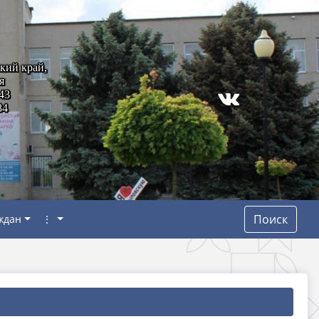
кий край,
я
43
84
Поиск
ждан
⋮