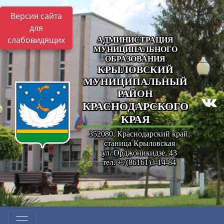
Версия сайта
для
слабовидящих
АДМИНИСТРАЦИЯ
МУНИЦИПАЛЬНОГО
ОБРАЗОВАНИЯ
КРЫЛОВСКИЙ
МУНИЦИПАЛЬНЫЙ
РАЙОН
КРАСНОДАРСКОГО
КРАЯ
352080, Краснодарский край,
станица Крыловская
ул. Орджоникидзе, 43
тел. +7(86161)3-14-84