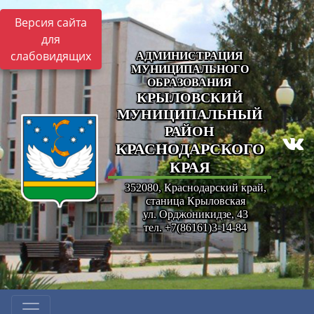
Версия сайта
для
слабовидящих
АДМИНИСТРАЦИЯ
МУНИЦИПАЛЬНОГО
ОБРАЗОВАНИЯ
КРЫЛОВСКИЙ
МУНИЦИПАЛЬНЫЙ
РАЙОН
КРАСНОДАРСКОГО
КРАЯ
352080, Краснодарский край,
станица Крыловская
ул. Орджоникидзе, 43
тел. +7(86161)3-14-84