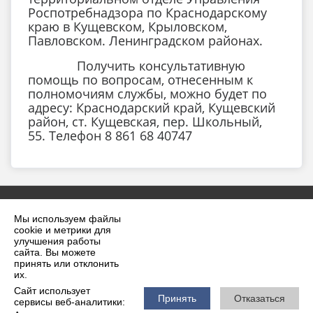
Роспотребнадзора по Краснодарскому
краю в Кущевском, Крыловском,
Павловском. Ленинградском районах.
Получить консультативную
помощь по вопросам, отнесенным к
полномочиям службы, можно будет по
адресу: Краснодарский край, Кущевский
район, ст. Кущевская, пер. Школьный,
55. Телефон 8 861 68 40747
Мы используем файлы
cookie и метрики для
улучшения работы
сайта. Вы можете
принять или отклонить
2026 г. krilovskaya.ru
их.
Вход
Карта сайта
Сайт использует
Политика обработки персональных данных
Принять
Отказаться
сервисы веб-аналитики: