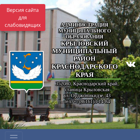
Версия сайта
для
слабовидящих
АДМИНИСТРАЦИЯ
МУНИЦИПАЛЬНОГО
ОБРАЗОВАНИЯ
КРЫЛОВСКИЙ
МУНИЦИПАЛЬНЫЙ
РАЙОН
КРАСНОДАРСКОГО
КРАЯ
352080, Краснодарский край,
станица Крыловская
ул. Орджоникидзе, 43
тел. +7(86161)3-14-84