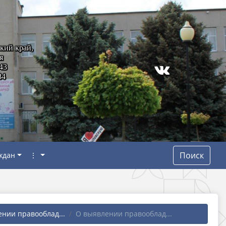
кий край,
я
43
84
Поиск
ждан
⋮
нии правооблад...
О выявлении правооблад...