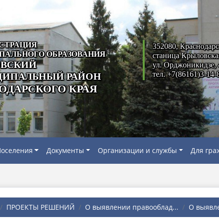
СТРАЦИЯ
352080, Краснодарс
ПАЛЬНОГО ОБРАЗОВАНИЯ
станица Крыловска
ВСКИЙ
ул. Орджоникидзе, 
тел. +7(86161)3-14-
ИПАЛЬНЫЙ РАЙОН
ОДАРСКОГО КРАЯ
оселения
Документы
Организации и службы
Для гра
ПРОЕКТЫ РЕШЕНИЙ
О выявлении правооблад...
О выявле