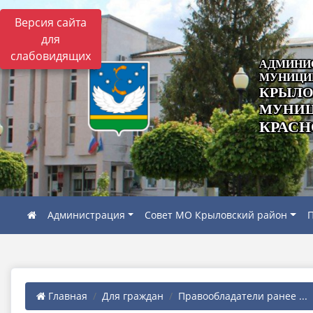
Версия сайта
для
слабовидящих
АДМИНИ
МУНИЦИ
КРЫЛО
МУНИЦ
КРАСН
Администрация
Совет МО Крыловский район
П
Главная
Для граждан
Правообладатели ранее ...