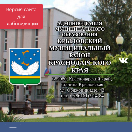
Версия сайта
для
слабовидящих
АДМИНИСТРАЦИЯ
МУНИЦИПАЛЬНОГО
ОБРАЗОВАНИЯ
КРЫЛОВСКИЙ
МУНИЦИПАЛЬНЫЙ
РАЙОН
КРАСНОДАРСКОГО
КРАЯ
352080, Краснодарский край,
станица Крыловская
ул. Орджоникидзе, 43
тел. +7(86161)3-14-84