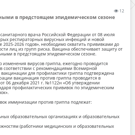
12
льными в предстоящем эпидемическом сезоне
о санитарного врача Российской Федерации от 08 июля
стрых респираторных вирусных инфекций и новой
 2025-2026 годов», необходимо охватить прививками до
ости лиц из групп риска. Вакцина обеспечивает защиту от
льными в предстоящем эпидемическом сезоне.
о изменения вирусов гриппа, ежегодно проводится
в соответствии с рекомендациями Всемирной
ь вакцинации для профилактики гриппа подтверждена
ерации вакцинация против гриппа проводится в
от 06 декабря 2021 г. №1122н «Об утверждении
ендаря профилактических прививок по эпидемическим
ок».
вок иммунизации против гриппа подлежат:
льных образовательных организациях и образовательных
лжностям (работники медицинских и образовательных