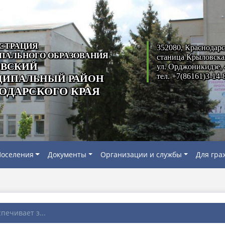
СТРАЦИЯ
352080, Краснодарс
ПАЛЬНОГО ОБРАЗОВАНИЯ
станица Крыловска
ВСКИЙ
ул. Орджоникидзе, 
тел. +7(86161)3-14-
ИПАЛЬНЫЙ РАЙОН
ОДАРСКОГО КРАЯ
оселения
Документы
Организации и службы
Для гра
печивает з...