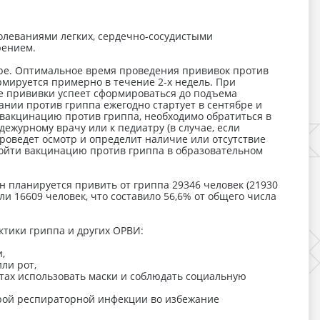
болеваниями легких, сердечно-сосудистыми
рением.
бре. Оптимальное время проведения прививок против
ормируется примерно в течение 2-х недель. При
е прививки успеет сформироваться до подъема
нии против гриппа ежегодно стартует в сентябре и
 вакцинацию против гриппа, необходимо обратиться в
дежурному врачу или к педиатру (в случае, если
роведет осмотр и определит наличие или отсутствие
ойти вакцинацию против гриппа в образовательном
 планируется привить от гриппа 29346 человек (21930
и 16609 человек, что составило 56,6% от общего числа
тики гриппа и других ОРВИ:
и,
или рот,
тах использовать маски и соблюдать социальную
трой респираторной инфекции во избежание