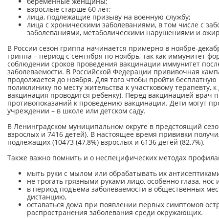
беременные женщины;
взрослые старше 60 лет;
лица, подлежащие призыву на военную службу;
лица с хроническими заболеваниями, в том числе с за
заболеваниями, метаболическими нарушениями и ожи
В России сезон гриппа начинается примерно в ноябре-дека
гриппа – период с сентября по ноябрь, так как иммунитет ф
соблюдении сроков проведения вакцинации иммунитет посл
заболеваемости. В Российской Федерации прививочная кампа
продолжается до ноября. Для того чтобы пройти бесплатную
поликлинику по месту жительства к участковому терапевту, к 
вакцинация проводится ребенку). Перед вакцинацией врач п
противопоказаний к проведению вакцинации. Дети могут пр
учреждении – в школе или детском саду.
В Ленинградском муниципальном округе в предстоящий сезон
взрослых и 7416 детей). В настоящее время прививки получил
подлежащих (10473 (47,8%) взрослых и 6136 детей (82,7%).
Также важно помнить и о неспецифических методах профилак
мыть руки с мылом или обрабатывать их антисептикам
не трогать грязными руками лицо, особенно глаза, нос 
в период подъема заболеваемости в общественных мес
дистанцию,
оставаться дома при появлении первых симптомов ос
распространения заболевания среди окружающих.