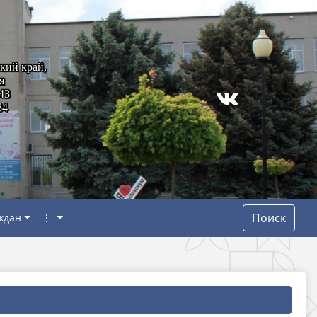
кий край,
я
43
84
Поиск
ждан
⋮