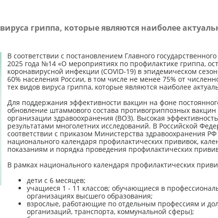
 вируса гриппа, которые являются наиболее актуа
В соответствии с постановлением Главного государственног
2025 года №14 «О мероприятиях по профилактике гриппа, о
коронавирусной инфекции (COVID-19) в эпидемическом сезоне
60% населения России, в том числе не менее 75% от численн
тех видов вируса гриппа, которые являются наиболее актуа
Для поддержания эффективности вакцин на фоне постоянног
обновление штаммового состава противогриппозных вакцин 
организации здравоохранения (ВОЗ). Высокая эффективност
результатами многолетних исследований. В Российской Фед
соответствии с приказом Министерства здравоохранения РФ 
национального календаря профилактических прививок, кал
показаниям и порядка проведения профилактических привив
В рамках национального календаря профилактических приви
дети с 6 месяцев;
учащиеся 1 - 11 классов; обучающиеся в профессиона
организациях высшего образования;
взрослые, работающие по отдельным профессиям и до
организаций, транспорта, коммунальной сферы);