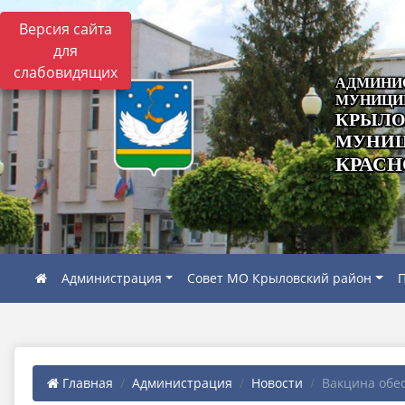
Версия сайта
для
слабовидящих
АДМИНИ
МУНИЦИ
КРЫЛО
МУНИЦ
КРАСН
Администрация
Совет МО Крыловский район
П
Главная
Администрация
Новости
Вакцина обес