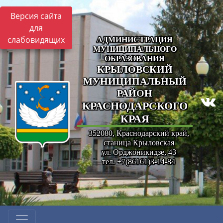
Версия сайта
для
слабовидящих
АДМИНИСТРАЦИЯ
МУНИЦИПАЛЬНОГО
ОБРАЗОВАНИЯ
КРЫЛОВСКИЙ
МУНИЦИПАЛЬНЫЙ
РАЙОН
КРАСНОДАРСКОГО
КРАЯ
352080, Краснодарский край,
станица Крыловская
ул. Орджоникидзе, 43
тел. +7(86161)3-14-84