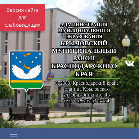
Версия сайта
для
слабовидящих
АДМИНИСТРАЦИЯ
МУНИЦИПАЛЬНОГО
ОБРАЗОВАНИЯ
КРЫЛОВСКИЙ
МУНИЦИПАЛЬНЫЙ
РАЙОН
КРАСНОДАРСКОГО
КРАЯ
352080, Краснодарский край,
станица Крыловская
ул. Орджоникидзе, 43
тел. +7(86161)3-14-84