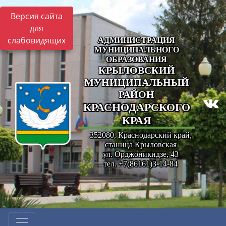
Версия сайта
для
слабовидящих
АДМИНИСТРАЦИЯ
МУНИЦИПАЛЬНОГО
ОБРАЗОВАНИЯ
КРЫЛОВСКИЙ
МУНИЦИПАЛЬНЫЙ
РАЙОН
КРАСНОДАРСКОГО
КРАЯ
352080, Краснодарский край,
станица Крыловская
ул. Орджоникидзе, 43
тел. +7(86161)3-14-84