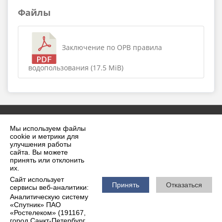
Файлы
Заключение по ОРВ правила
водопользования (17.5 MiB)
Мы используем файлы
cookie и метрики для
улучшения работы
сайта. Вы можете
принять или отклонить
2026 г. krilovskaya.ru
их.
Вход
Карта сайта
Сайт использует
Политика обработки персональных данных
Принять
Отказаться
сервисы веб-аналитики:
Аналитическую систему
Сделано на KubCMS
«Спутник» ПАО
Разработка и поддержка
«Ростелеком» (191167,
город Санкт-Петербург,