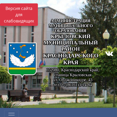
Версия сайта
для
слабовидящих
АДМИНИСТРАЦИЯ
МУНИЦИПАЛЬНОГО
ОБРАЗОВАНИЯ
КРЫЛОВСКИЙ
МУНИЦИПАЛЬНЫЙ
РАЙОН
КРАСНОДАРСКОГО
КРАЯ
352080, Краснодарский край,
станица Крыловская
ул. Орджоникидзе, 43
тел. +7(86161)3-14-84