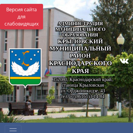
Версия сайта
для
слабовидящих
АДМИНИСТРАЦИЯ
МУНИЦИПАЛЬНОГО
ОБРАЗОВАНИЯ
КРЫЛОВСКИЙ
МУНИЦИПАЛЬНЫЙ
РАЙОН
КРАСНОДАРСКОГО
КРАЯ
352080, Краснодарский край,
станица Крыловская
ул. Орджоникидзе, 43
тел. +7(86161)3-14-84