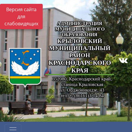
Версия сайта
для
слабовидящих
АДМИНИСТРАЦИЯ
МУНИЦИПАЛЬНОГО
ОБРАЗОВАНИЯ
КРЫЛОВСКИЙ
МУНИЦИПАЛЬНЫЙ
РАЙОН
КРАСНОДАРСКОГО
КРАЯ
352080, Краснодарский край,
станица Крыловская
ул. Орджоникидзе, 43
тел. +7(86161)3-14-84