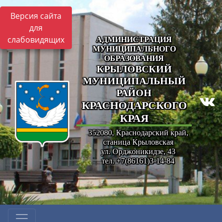
Версия сайта
для
слабовидящих
АДМИНИСТРАЦИЯ
МУНИЦИПАЛЬНОГО
ОБРАЗОВАНИЯ
КРЫЛОВСКИЙ
МУНИЦИПАЛЬНЫЙ
РАЙОН
КРАСНОДАРСКОГО
КРАЯ
352080, Краснодарский край,
станица Крыловская
ул. Орджоникидзе, 43
тел. +7(86161)3-14-84