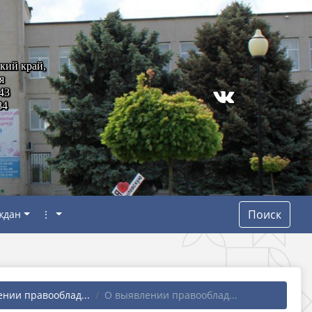
кий край,
я
43
84
Поиск
ждан
⋮
нии правооблад...
О выявлении правооблад...