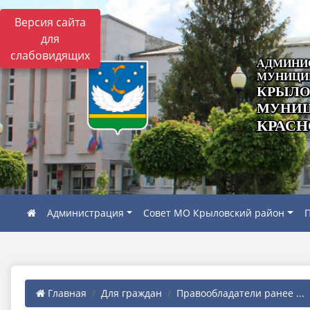
Версия сайта
для
слабовидящих
АДМИНИ
МУНИЦИ
КРЫЛО
МУНИЦ
КРАСН
Администрация
Совет МО Крыловский район
П
Главная
Для граждан
Правообладатели ранее ...