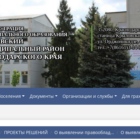
СТРАЦИЯ
352080, Краснодарс
ПАЛЬНОГО ОБРАЗОВАНИЯ
станица Крыловска
ВСКИЙ
ул. Орджоникидзе, 
тел. +7(86161)3-14-
ИПАЛЬНЫЙ РАЙОН
ОДАРСКОГО КРАЯ
оселения
Документы
Организации и службы
Для гра
ПРОЕКТЫ РЕШЕНИЙ
О выявлении правооблад...
О выявле