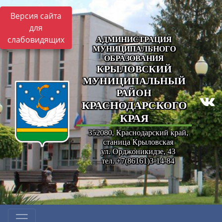
Версия сайта
для
слабовидящих
АДМИНИСТРАЦИЯ
МУНИЦИПАЛЬНОГО
ОБРАЗОВАНИЯ
КРЫЛОВСКИЙ
МУНИЦИПАЛЬНЫЙ
РАЙОН
КРАСНОДАРСКОГО
КРАЯ
352080, Краснодарский край,
станица Крыловская
ул. Орджоникидзе, 43
тел. +7(86161)3-14-84