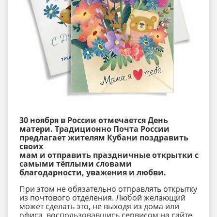
30
ноября в России отмечается День
матери.
Традиционно
Почта России
предла
гает жителям Кубани
поздравить
своих
мам
и
отправить
праздничн
ые
открытк
и
с
самыми
тёплыми словами
благодарности, уважения и
любви.
При этом не обязательно отправлять открытку
из почтового отделения. Любой желающий
может сделать это, не выходя из дома или
офиса, воспользовавшись сервисом на сайте