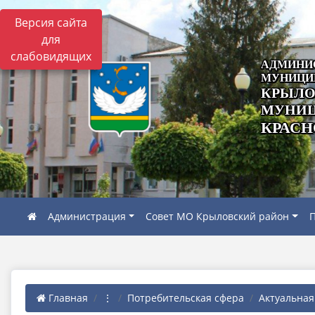
Версия сайта
для
слабовидящих
АДМИНИ
МУНИЦИ
КРЫЛО
МУНИЦ
КРАСН
Администрация
Совет МО Крыловский район
П
Главная
⋮
Потребительская сфера
Актуальна