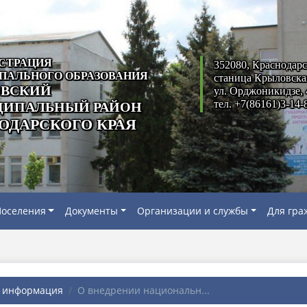
СТРАЦИЯ
352080, Краснодарс
ПАЛЬНОГО ОБРАЗОВАНИЯ
станица Крыловска
ВСКИЙ
ул. Орджоникидзе, 
тел. +7(86161)3-14-
ИПАЛЬНЫЙ РАЙОН
ОДАРСКОГО КРАЯ
оселения
Документы
Организации и службы
Для гра
я информация
О внедрении национальн...