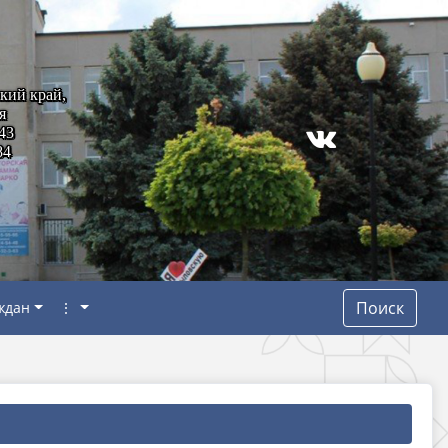
кий край,
я
43
84
Поиск
ждан
⋮