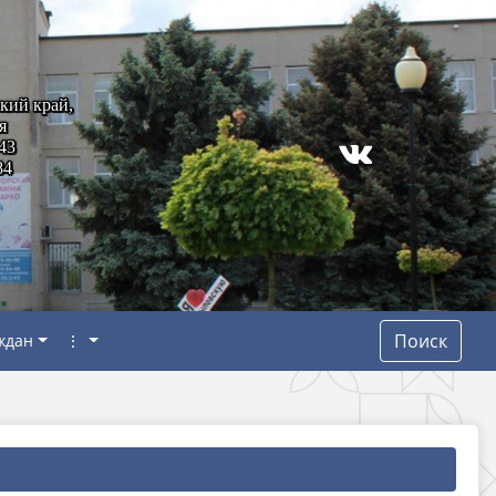
кий край,
я
43
84
Поиск
ждан
⋮