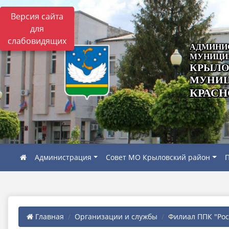
Версия сайта
для
слабовидящих
АДМИНИ
МУНИЦИ
КРЫЛО
МУНИЦ
КРАСН
Администрация
Совет МО Крыловский район
П
Главная
Организации и службы
Филиал ППК "Роск