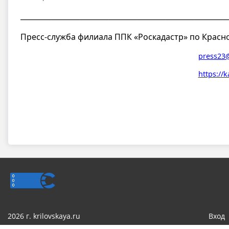
__________________________________________________________
Пресс-служба филиала ППК «Роскадастр» по Красн
press23@
https://k
2026 г. krilovskaya.ru
Вход