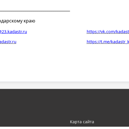
___________________________________
одарскому краю
23.kadastr.ru
https://vk.com/kadast
adastr.ru
https://t.me/kadastr
Карта сайта