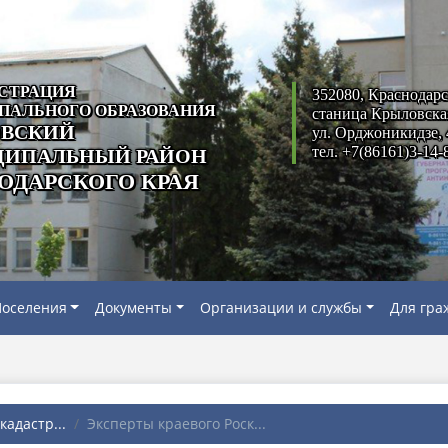
СТРАЦИЯ
352080, Краснодарс
ПАЛЬНОГО ОБРАЗОВАНИЯ
станица Крыловска
ВСКИЙ
ул. Орджоникидзе, 
тел. +7(86161)3-14-
ИПАЛЬНЫЙ РАЙОН
ОДАРСКОГО КРАЯ
оселения
Документы
Организации и службы
Для гра
адастр...
Эксперты краевого Роск...