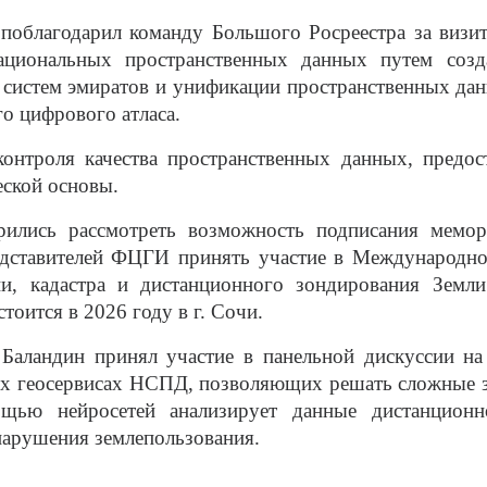
поблагодарил команду Большого Росреестра за визит
национальных пространственных данных путем соз
систем эмиратов и унификации пространственных данн
о цифрового атласа.
онтроля качества пространственных данных, предо
ской основы.
ились рассмотреть возможность подписания мемор
едставителей ФЦГИ принять участие в Международной
ии, кадастра и дистанционного зондирования Земли
оится в 2026 году в г. Сочи.
Баландин принял участие в панельной дискуссии н
ых геосервисах НСПД, позволяющих решать сложные з
щью нейросетей анализирует данные дистанционн
нарушения землепользования.