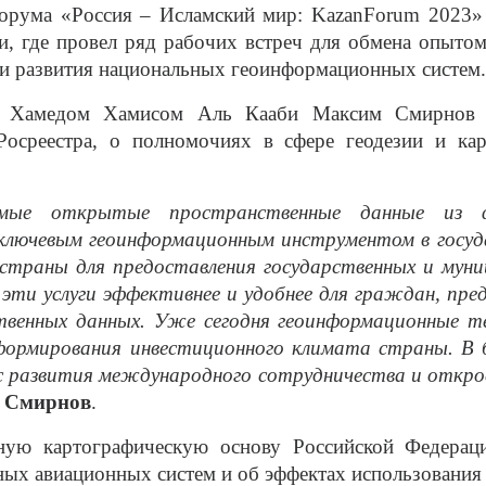
рума «Россия – Исламский мир: KazanForum 2023» в 
и, где провел ряд рабочих встреч для обмена опыто
 и развития национальных геоинформационных систем.
 Хамедом Хамисом Аль Кааби Максим Смирнов от
и Росреестра, о полномочиях в сфере геодезии и
мые открытые пространственные данные из фе
лючевым геоинформационным инструментом в госуда
страны для предоставления государственных и муни
ти услуги эффективнее и удобнее для граждан, пред
твенных данных. Уже сегодня геоинформационные 
 формирования инвестиционного климата страны. В 
 развития международного сотрудничества и открое
 Смирнов
.
ую картографическую основу Российской Федераци
ых авиационных систем и об эффектах использования