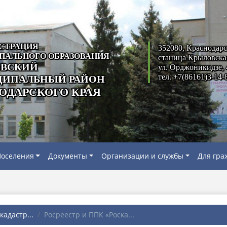
СТРАЦИЯ
352080, Краснодарс
ПАЛЬНОГО ОБРАЗОВАНИЯ
станица Крыловска
ВСКИЙ
ул. Орджоникидзе, 
тел. +7(86161)3-14-
ИПАЛЬНЫЙ РАЙОН
ОДАРСКОГО КРАЯ
оселения
Документы
Организации и службы
Для гра
адастр...
Росреестр и ППК «Роска...