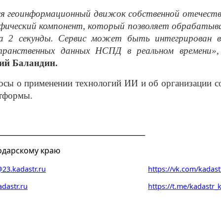
я геоинформационный движок собственной отечестве
фический компонент, который позволяет обрабатыват
 2 секунды. Сервис может быть интегрирован в
транственных данных НСПД в реальном времени»
ий Баландин.
росы о применении технологий ИИ и об организации 
атформы.
___________________________________________
одарскому краю
23.kadastr.ru
https://vk.com/kadast
adastr.ru
https://t.me/kadastr