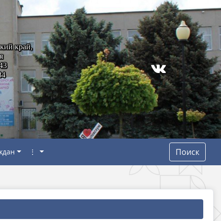
кий край,
я
43
84
Поиск
ждан
⋮