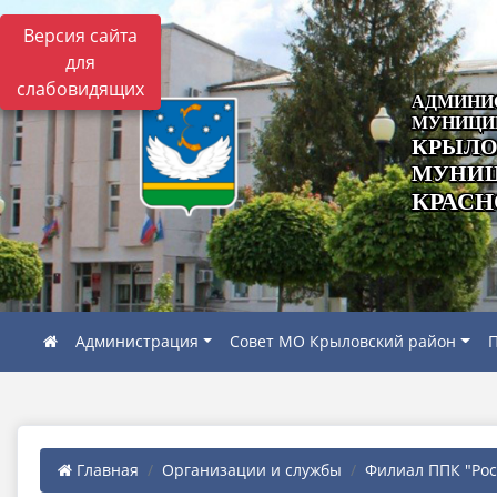
Версия сайта
для
слабовидящих
АДМИНИ
МУНИЦИ
КРЫЛО
МУНИЦ
КРАСН
Администрация
Совет МО Крыловский район
П
Главная
Организации и службы
Филиал ППК "Роск