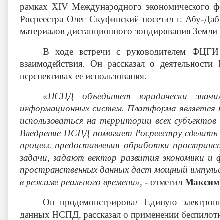
рамках ХIV Международного экономического фо
Росреестра Олег Скуфинский посетил г. Абу-Даб
материалов дистанционного зондирования Земли
В ходе встречи с руководителем ФЦГИ
взаимодействия. Он рассказал о деятельност
перспективах ее использования.
«НСПД объединяет юридически значи
информационных систем. Платформа является к
использоваться на территории всех субъектов 
Внедрение НСПД помогает Росреестру сделать э
процесс предоставления обработки пространс
задачи, задают вектор развития экономики и
пространственных данных даст мощный импульс
в режиме реального времени»
, - отметил
Максим
Он продемонстрировал Единую электронн
данных НСПД, рассказал о применении беспилотн