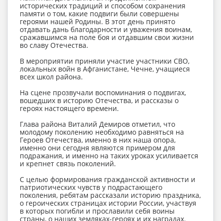
исторических традиций и способом сохранения
памяти о том, какие подвиги были совершены
героями нашей Родины. В этот день принято
отдавать дань благодарности и уважения воинам,
сражавшимся на поле боя и отдавшим свои жизни
во славу Отечества.
В мероприятии приняли участие участники СВО,
локальных войн в Афганистане, Чечне, учащиеся
всех школ района.
На сцене прозвучали воспоминания о подвигах,
вошедших в историю Отечества, и рассказы о
героях настоящего времени.
Глава района Виталий Демиров отметил, что
молодому поколению необходимо равняться на
Героев Отечества, именно в них наша опора,
именно они сегодня являются примером для
подражания, и именно на таких уроках усиливается
и крепнет связь поколений.
С целью формирования гражданской активности и
патриотических чувств у подрастающего
поколения, ребятам рассказали историю праздника,
о героических страницах истории России, участвуя
в которых погибли и прославили себя воины
страны, о наших земляках-героях и их наградах.