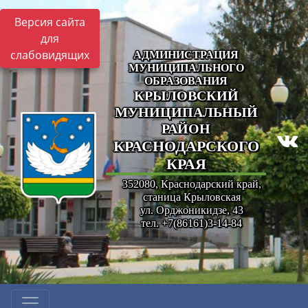
Версия сайта
для
слабовидящих
АДМИНИСТРАЦИЯ
МУНИЦИПАЛЬНОГО
ОБРАЗОВАНИЯ
КРЫЛОВСКИЙ
МУНИЦИПАЛЬНЫЙ
РАЙОН
КРАСНОДАРСКОГО
КРАЯ
352080, Краснодарский край,
станица Крыловская
ул. Орджоникидзе, 43
тел. +7(86161)3-14-84