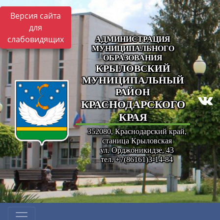
Версия сайта
для
слабовидящих
АДМИНИСТРАЦИЯ
МУНИЦИПАЛЬНОГО
ОБРАЗОВАНИЯ
КРЫЛОВСКИЙ
МУНИЦИПАЛЬНЫЙ
РАЙОН
КРАСНОДАРСКОГО
КРАЯ
352080, Краснодарский край,
станица Крыловская
ул. Орджоникидзе, 43
тел. +7(86161)3-14-84