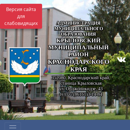
Версия сайта
для
слабовидящих
АДМИНИСТРАЦИЯ
МУНИЦИПАЛЬНОГО
ОБРАЗОВАНИЯ
КРЫЛОВСКИЙ
МУНИЦИПАЛЬНЫЙ
РАЙОН
КРАСНОДАРСКОГО
КРАЯ
352080, Краснодарский край,
станица Крыловская
ул. Орджоникидзе, 43
тел. +7(86161)3-14-84