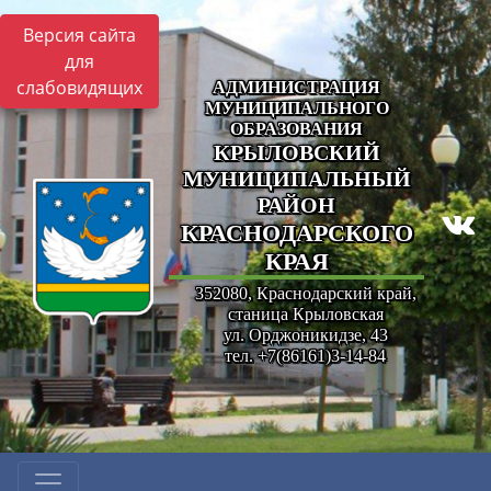
Версия сайта
для
слабовидящих
АДМИНИСТРАЦИЯ
МУНИЦИПАЛЬНОГО
ОБРАЗОВАНИЯ
КРЫЛОВСКИЙ
МУНИЦИПАЛЬНЫЙ
РАЙОН
КРАСНОДАРСКОГО
КРАЯ
352080, Краснодарский край,
станица Крыловская
ул. Орджоникидзе, 43
тел. +7(86161)3-14-84