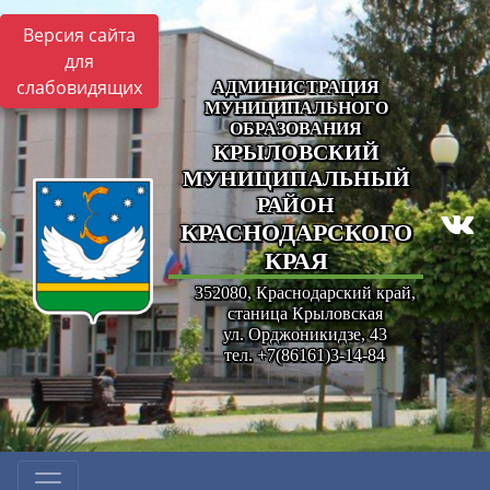
Версия сайта
для
слабовидящих
АДМИНИСТРАЦИЯ
МУНИЦИПАЛЬНОГО
ОБРАЗОВАНИЯ
КРЫЛОВСКИЙ
МУНИЦИПАЛЬНЫЙ
РАЙОН
КРАСНОДАРСКОГО
КРАЯ
352080, Краснодарский край,
станица Крыловская
ул. Орджоникидзе, 43
тел. +7(86161)3-14-84