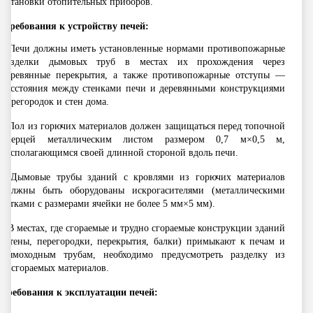
установки отопительных приборов.
Требования к устройству печей:
- Печи должны иметь установленные нормами противопожарные
разделки дымовых труб в местах их прохождения через
деревянные перекрытия, а также противопожарные отступы —
расстояния между стенками печи и деревянными конструкциями
перегородок и стен дома.
- Пол из горючих материалов должен защищаться перед топочной
дверцей металлическим листом размером 0,7 м×0,5 м,
располагающимся своей длинной стороной вдоль печи.
- Дымовые трубы зданий с кровлями из горючих материалов
должны быть оборудованы искрогасителями (металлическими
сетками с размерами ячейки не более 5 мм×5 мм).
- В местах, где сгораемые и трудно сгораемые конструкции зданий
(стены, перегородки, перекрытия, балки) примыкают к печам и
дымоходным трубам, необходимо предусмотреть разделку из
несгораемых материалов.
Требования к эксплуатации печей: