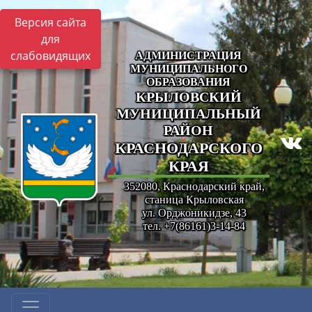
Версия сайта
для
слабовидящих
АДМИНИСТРАЦИЯ
МУНИЦИПАЛЬНОГО
ОБРАЗОВАНИЯ
КРЫЛОВСКИЙ
МУНИЦИПАЛЬНЫЙ
РАЙОН
КРАСНОДАРСКОГО
КРАЯ
352080, Краснодарский край,
станица Крыловская
ул. Орджоникидзе, 43
тел. +7(86161)3-14-84