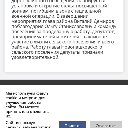
дорог, уличного освещения. Планируется
установка и открытие стелы, посвященной
воинам, погибшим в зоне специальной
военной операции. В завершении
мероприятия глава района Виталий Демиров
поблагодарил Ольгу Станиславовну и команду
поселения за проделанную работу, депутатов,
предпринимателей и жителей за активное
участие в жизни сельского поселения и всего
района. Работу главы Новопашковского
сельского поселения депутаты признали
удовлетворительной.
Мы используем файлы
cookie и метрики для
улучшения работы
сайта. Вы можете
принять или отклонить
2026 г. krilovskaya.ru
их.
Вход
Карта сайта
Сайт использует
Политика обработки персональных данных
Принять
Отказаться
сервисы веб-аналитики: