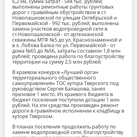
6,2 км, сумма затрат - 544 тыс. рублей;
выполнены ремонтные работы грунтовых
дорог с гравийным обустройством в ст.
Новопашковской по улицам Октябрьской и
Первомайской - 992 тыс. рублей;
выполнена
замена участков водопроводной сети в
ст.Новопашковской - от артезианской
скважины МТФ №5 до ул. Краснознаменной и
в х. Лобова Балка по ул. Первомайской - от
дома №65 до №56, затраты составили 1,8 млн
рублей;
проведена работа по благоустройству
территории на сумму 2,5 млн рублей.
В краевом конкурсе «Лучший орган
территориального общественного
самоуправления» ТОС хутора Тверского под
руководством Сергея Балашова, занял
призовое 1 место. Из краевого бюджета в
бюджет поселения поступили дотации 1 млн
рублей. На эти средства произведен ремонт
дороги в гравийном исполнении к кладбищу в
хуторе Тверском.
В планах поселения продолжить работу по
замене водопроводной сети, благоустройству