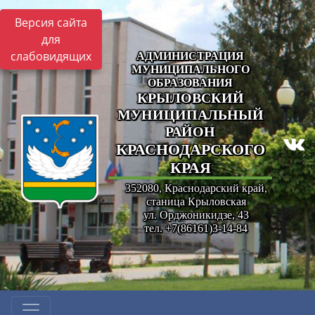
Версия сайта
для
слабовидящих
АДМИНИСТРАЦИЯ
МУНИЦИПАЛЬНОГО
ОБРАЗОВАНИЯ
КРЫЛОВСКИЙ
МУНИЦИПАЛЬНЫЙ
РАЙОН
КРАСНОДАРСКОГО
КРАЯ
352080, Краснодарский край,
станица Крыловская
ул. Орджоникидзе, 43
тел. +7(86161)3-14-84