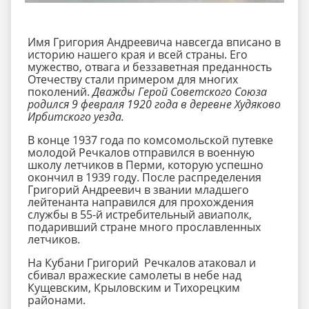
Имя Григория Андреевича навсегда вписано в
историю нашего края и всей страны. Его
мужество, отвага и беззаветная преданность
Отечеству стали примером для многих
поколений.
Дважды Герой Советского Союза
родился 9 февраля 1920 года в деревне Худяково
Ирбитского уезда.
В конце 1937 года по комсомольской путевке
молодой Речкалов отправился в военную
школу летчиков в Перми, которую успешно
окончил в 1939 году. После распределения
Григорий Андреевич в звании младшего
лейтенанта направился для прохождения
службы в 55-й истребительный авиаполк,
подаривший стране много прославленных
летчиков.
На Кубани Григорий Речкалов атаковал и
сбивал вражеские самолеты в небе над
Кущевским, Крыловским и Тихорецким
районами.