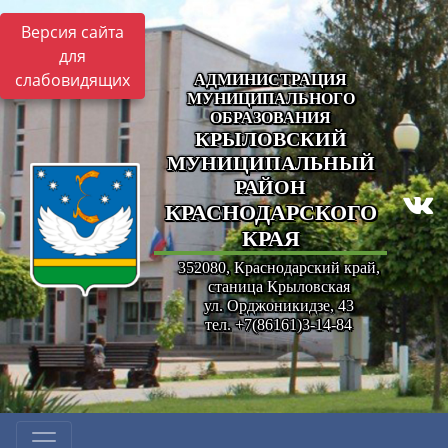
Версия сайта
для
слабовидящих
АДМИНИСТРАЦИЯ
МУНИЦИПАЛЬНОГО
ОБРАЗОВАНИЯ
КРЫЛОВСКИЙ
МУНИЦИПАЛЬНЫЙ
РАЙОН
КРАСНОДАРСКОГО
КРАЯ
352080, Краснодарский край,
станица Крыловская
ул. Орджоникидзе, 43
тел. +7(86161)3-14-84