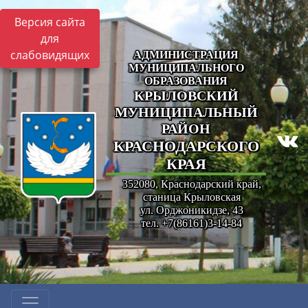
Версия сайта
для
слабовидящих
АДМИНИСТРАЦИЯ
МУНИЦИПАЛЬНОГО
ОБРАЗОВАНИЯ
КРЫЛОВСКИЙ
МУНИЦИПАЛЬНЫЙ
РАЙОН
КРАСНОДАРСКОГО
КРАЯ
352080, Краснодарский край,
станица Крыловская
ул. Орджоникидзе, 43
тел. +7(86161)3-14-84