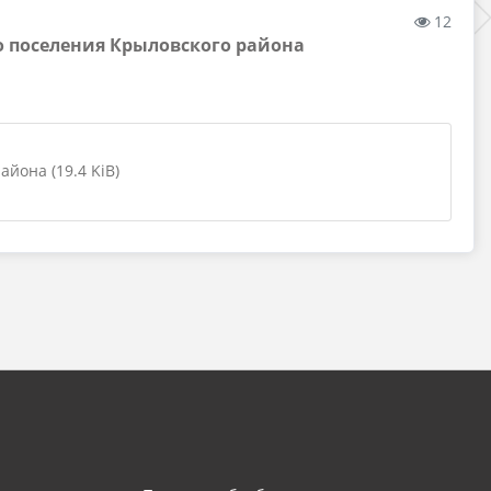
12
 поселения Крыловского района
йона (19.4 KiB)