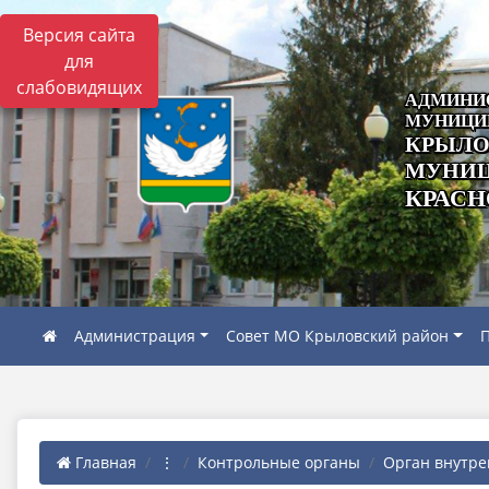
Версия сайта
для
слабовидящих
АДМИНИ
МУНИЦИ
КРЫЛО
МУНИЦ
КРАСН
Администрация
Совет МО Крыловский район
П
Главная
⋮
Контрольные органы
Орган внутрен