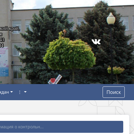
кий край,
я
43
84
Поиск
ждан
⋮
мация о контрольн...