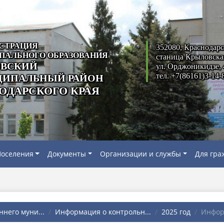
СТРАЦИЯ
352080, Краснодарс
ПАЛЬНОГО ОБРАЗОВАНИЯ
станица Крыловска
ВСКИЙ
ул. Орджоникидзе, 
тел. +7(86161)3-14-
ИПАЛЬНЫЙ РАЙОН
ОДАРСКОГО КРАЯ
оселения
Документы
Организации и службы
Для гра
него муни...
Информация о контрольн...
2025 год
Инфор