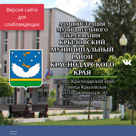
Версия сайта
для
слабовидящих
АДМИНИСТРАЦИЯ
МУНИЦИПАЛЬНОГО
ОБРАЗОВАНИЯ
КРЫЛОВСКИЙ
МУНИЦИПАЛЬНЫЙ
РАЙОН
КРАСНОДАРСКОГО
КРАЯ
352080, Краснодарский край,
станица Крыловская
ул. Орджоникидзе, 43
тел. +7(86161)3-14-84