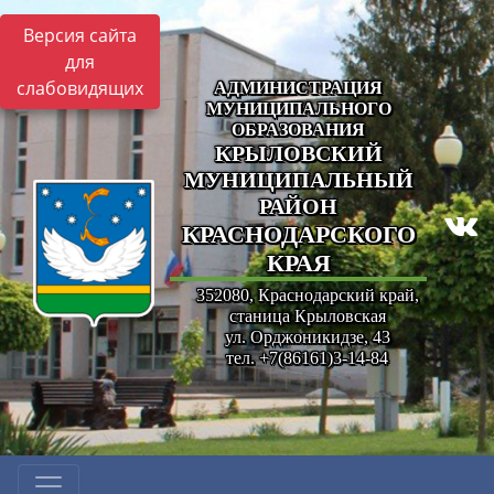
Версия сайта
для
слабовидящих
АДМИНИСТРАЦИЯ
МУНИЦИПАЛЬНОГО
ОБРАЗОВАНИЯ
КРЫЛОВСКИЙ
МУНИЦИПАЛЬНЫЙ
РАЙОН
КРАСНОДАРСКОГО
КРАЯ
352080, Краснодарский край,
станица Крыловская
ул. Орджоникидзе, 43
тел. +7(86161)3-14-84