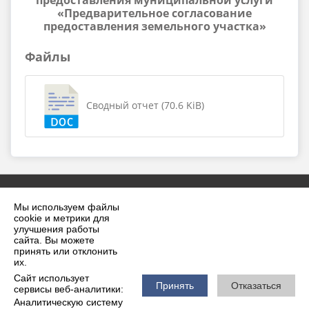
предоставления муниципальной услуги
«Предварительное согласование
предоставления земельного участка»
Файлы
Сводный отчет (70.6 KiB)
Мы используем файлы
cookie и метрики для
улучшения работы
сайта. Вы можете
принять или отклонить
2026 г. krilovskaya.ru
их.
Вход
Карта сайта
Сайт использует
Политика обработки персональных данных
Принять
Отказаться
сервисы веб-аналитики:
Аналитическую систему