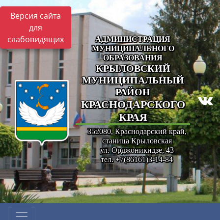
Версия сайта
для
слабовидящих
АДМИНИСТРАЦИЯ
МУНИЦИПАЛЬНОГО
ОБРАЗОВАНИЯ
КРЫЛОВСКИЙ
МУНИЦИПАЛЬНЫЙ
РАЙОН
КРАСНОДАРСКОГО
КРАЯ
352080, Краснодарский край,
станица Крыловская
ул. Орджоникидзе, 43
тел. +7(86161)3-14-84