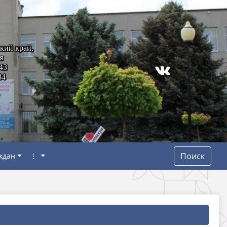
кий край,
я
43
84
Поиск
ждан
⋮