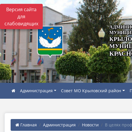
Версия сайта
для
слабовидящих
АДМИНИ
МУНИЦИ
КРЫЛО
МУНИЦ
КРАСН
Администрация
Совет МО Крыловский район
П
Главная
Администрация
Новости
В целях проф