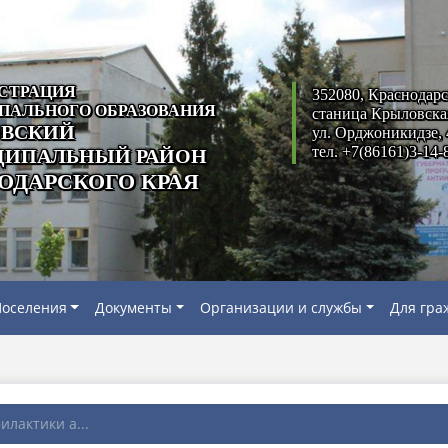
СТРАЦИЯ
352080, Краснодарс
ПАЛЬНОГО ОБРАЗОВАНИЯ
станица Крыловска
ВСКИЙ
ул. Орджоникидзе, 
тел. +7(86161)3-14-
ИПАЛЬНЫЙ РАЙОН
ОДАРСКОГО КРАЯ
оселения
Документы
Организации и службы
Для гра
илактики а...