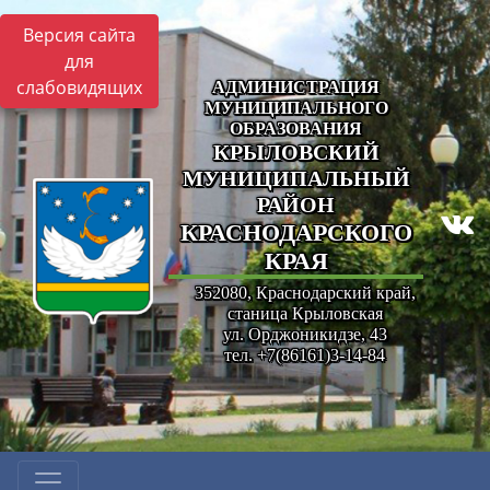
Версия сайта
для
слабовидящих
АДМИНИСТРАЦИЯ
МУНИЦИПАЛЬНОГО
ОБРАЗОВАНИЯ
КРЫЛОВСКИЙ
МУНИЦИПАЛЬНЫЙ
РАЙОН
КРАСНОДАРСКОГО
КРАЯ
352080, Краснодарский край,
станица Крыловская
ул. Орджоникидзе, 43
тел. +7(86161)3-14-84