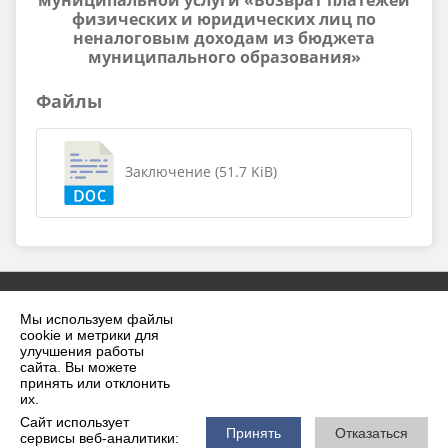
муниципальной услуги «Возврат платежей
физических и юридических лиц по
неналоговым доходам из бюджета
муниципального образования»
Файлы
Заключение (51.7 KiB)
Мы используем файлы
cookie и метрики для
улучшения работы
сайта. Вы можете
принять или отклонить
2026 г. krilovskaya.ru
их.
Вход
Карта сайта
Сайт использует
Политика обработки персональных данных
Принять
Отказаться
сервисы веб-аналитики: