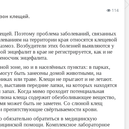
114
езон клещей.
лещей. Поэтому проблема заболеваний, связанных
олеваниям на территории края относятся клещевой
азмоз. Возбудители этих болезней выявляются у
 энцефалит в крае не регистрируется, как и не
еносчик энцефалита.
ной зоне, но и в населённых пунктах: в парках,
 могут быть занесены домой животными, на
никах или траве. Клещи не прыгают и не летают.
, выставив передние лапки, на которых находятся
 запах. Когда мимо проходит потенциальная
 Слюна клеща содержит обезболивающее вещество,
емя может быть не заметен. Со слюной клещ
и препятствующие свёртываемости крови.
 обязательно обратиться в медицинскую
дицинской помощи. Комплексное лабораторное