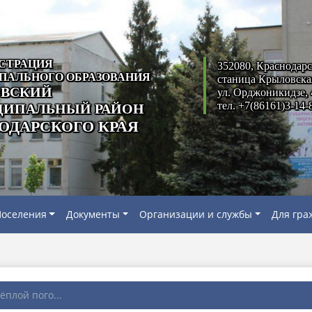
СТРАЦИЯ
352080, Краснодарс
ПАЛЬНОГО ОБРАЗОВАНИЯ
станица Крыловска
ВСКИЙ
ул. Орджоникидзе, 
тел. +7(86161)3-14-
ИПАЛЬНЫЙ РАЙОН
ОДАРСКОГО КРАЯ
оселения
Документы
Организации и службы
Для гра
ёплой пого...