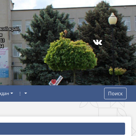
кий край,
я
43
84
Поиск
ждан
⋮