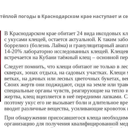
тёплой погоды в Краснодарском крае наступает и с
В Краснодарском крае обитает 24 вида иксодовых к
с укусами клещей, остается актуальной. К таким заб
боррелиоз (болезнь Лайма) и грануляцитарный анапл
14-20% лабораторно исследованных клещей. Клещевой
встречается на Кубани таёжный клещ – основной пер
Следует помнить, что клещи обитают не только в лес
скверах, зонах отдыха, на садовых участках. Клещи
ветках, на дачных или лесных цветочных букетах, ве
Своих жертв они поджидают, сидя на земле или траве
специальные органы чувств, реагирующие на тепло и
жертва, клещ вцепляется в неё передними лапками.
поэтому укус его не вызывает боли и длительное вр
вводит различные вещества, усиливающие кровоток 
При обнаружении присосавшегося клеща необходимо
организацию для получения квалифицированной ме