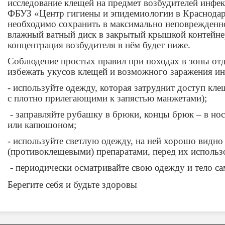
исследование клещей на предмет возбудителей инфе
ФБУЗ «Центр гигиены и эпидемиологии в Краснодарс
необходимо сохранить в максимально неповрежденн
влажный ватный диск в закрытый крышкой контейнер
концентрация возбудителя в нём будет ниже.
Соблюдение простых правил при походах в зоны отд
избежать укусов клещей и возможного заражения и
- используйте одежду, которая затруднит доступ кл
с плотно прилегающими к запястью манжетами);
- заправляйте рубашку в брюки, концы брюк – в нос
или капюшоном;
- используйте светлую одежду, на ней хорошо видн
(противоклещевыми) препаратами, перед их использ
- периодически осматривайте свою одежду и тело с
Берегите себя и будьте здоровы