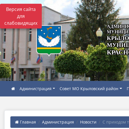
Версия сайта
для
слабовидящих
АДМИНИ
МУНИЦИ
КРЫЛО
МУНИЦ
КРАСН
Администрация
Совет МО Крыловский район
П
Главная
Администрация
Новости
С приходом т