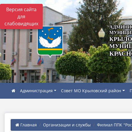
Версия сайта
для
слабовидящих
АДМИНИ
МУНИЦИ
КРЫЛО
МУНИЦ
КРАСН
Администрация
Совет МО Крыловский район
П
Главная
Организации и службы
Филиал ППК "Роск