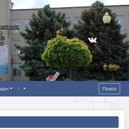
кий край,
я
43
84
Поиск
ждан
⋮