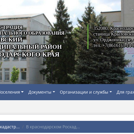
СТРАЦИЯ
352080, Краснодарс
ПАЛЬНОГО ОБРАЗОВАНИЯ
станица Крыловска
ВСКИЙ
ул. Орджоникидзе, 
тел. +7(86161)3-14-
ИПАЛЬНЫЙ РАЙОН
ОДАРСКОГО КРАЯ
оселения
Документы
Организации и службы
Для гра
адастр...
В краснодарском Роскад...