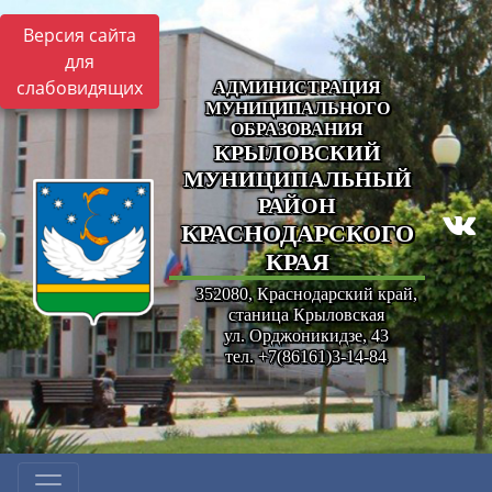
Версия сайта
для
слабовидящих
АДМИНИСТРАЦИЯ
МУНИЦИПАЛЬНОГО
ОБРАЗОВАНИЯ
КРЫЛОВСКИЙ
МУНИЦИПАЛЬНЫЙ
РАЙОН
КРАСНОДАРСКОГО
КРАЯ
352080, Краснодарский край,
станица Крыловская
ул. Орджоникидзе, 43
тел. +7(86161)3-14-84