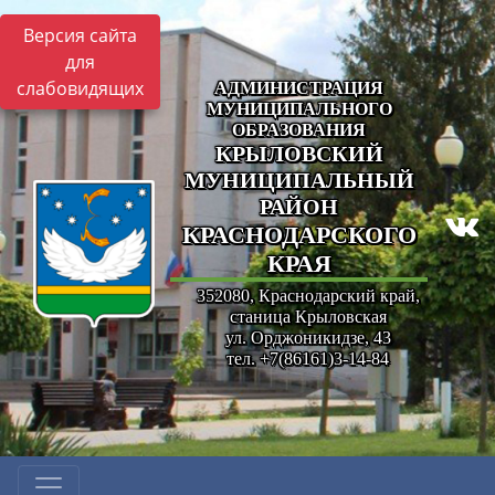
Версия сайта
для
слабовидящих
АДМИНИСТРАЦИЯ
МУНИЦИПАЛЬНОГО
ОБРАЗОВАНИЯ
КРЫЛОВСКИЙ
МУНИЦИПАЛЬНЫЙ
РАЙОН
КРАСНОДАРСКОГО
КРАЯ
352080, Краснодарский край,
станица Крыловская
ул. Орджоникидзе, 43
тел. +7(86161)3-14-84