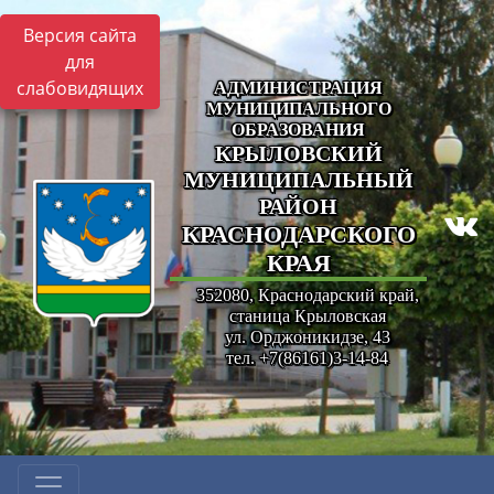
Версия сайта
для
слабовидящих
АДМИНИСТРАЦИЯ
МУНИЦИПАЛЬНОГО
ОБРАЗОВАНИЯ
КРЫЛОВСКИЙ
МУНИЦИПАЛЬНЫЙ
РАЙОН
КРАСНОДАРСКОГО
КРАЯ
352080, Краснодарский край,
станица Крыловская
ул. Орджоникидзе, 43
тел. +7(86161)3-14-84