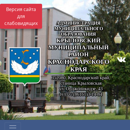
Версия сайта
для
слабовидящих
АДМИНИСТРАЦИЯ
МУНИЦИПАЛЬНОГО
ОБРАЗОВАНИЯ
КРЫЛОВСКИЙ
МУНИЦИПАЛЬНЫЙ
РАЙОН
КРАСНОДАРСКОГО
КРАЯ
352080, Краснодарский край,
станица Крыловская
ул. Орджоникидзе, 43
тел. +7(86161)3-14-84