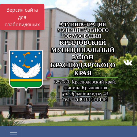
Версия сайта
для
слабовидящих
АДМИНИСТРАЦИЯ
МУНИЦИПАЛЬНОГО
ОБРАЗОВАНИЯ
КРЫЛОВСКИЙ
МУНИЦИПАЛЬНЫЙ
РАЙОН
КРАСНОДАРСКОГО
КРАЯ
352080, Краснодарский край,
станица Крыловская
ул. Орджоникидзе, 43
тел. +7(86161)3-14-84