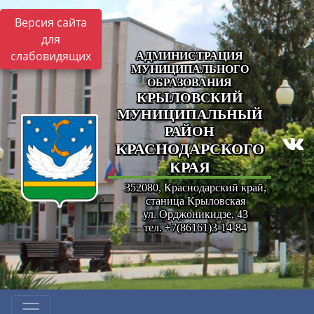
Версия сайта
для
слабовидящих
АДМИНИСТРАЦИЯ
МУНИЦИПАЛЬНОГО
ОБРАЗОВАНИЯ
КРЫЛОВСКИЙ
МУНИЦИПАЛЬНЫЙ
РАЙОН
КРАСНОДАРСКОГО
КРАЯ
352080, Краснодарский край,
станица Крыловская
ул. Орджоникидзе, 43
тел. +7(86161)3-14-84